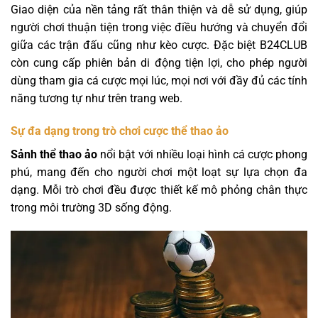
Giao diện của nền tảng rất thân thiện và dễ sử dụng, giúp
người chơi thuận tiện trong việc điều hướng và chuyển đổi
giữa các trận đấu cũng như kèo cược. Đặc biệt B24CLUB
còn cung cấp phiên bản di động tiện lợi, cho phép người
dùng tham gia cá cược mọi lúc, mọi nơi với đầy đủ các tính
năng tương tự như trên trang web.
Sự đa dạng trong trò chơi cược thể thao ảo
Sảnh thể thao ảo
nổi bật với nhiều loại hình cá cược phong
phú, mang đến cho người chơi một loạt sự lựa chọn đa
dạng. Mỗi trò chơi đều được thiết kế mô phỏng chân thực
trong môi trường 3D sống động.