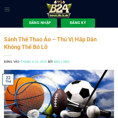
Bỏ
qua
nội
dung
ĐĂNG NHẬP
ĐĂNG KÝ
Sảnh Thể Thao Ảo – Thú Vị Hấp Dẫn
Không Thể Bỏ Lỡ
ĐĂNG VÀO
THÁNG 4 22, 2025
BỞI
BẢO LONG
22
Th4